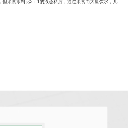
一，但采食水料比3：1的液态料后，通过采食而大量饮水，几