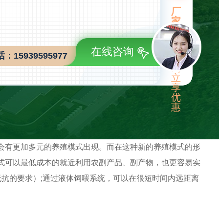
厂
家
直
销
在线咨询
15939595977
咨
询
立
享
优
惠
会有更加多元的养殖模式出现。而在这种新的养殖模式的形
式可以最低成本的就近利用农副产品、副产物，也更容易实
抗的要求）;通过液体饲喂系统，可以在很短时间内远距离