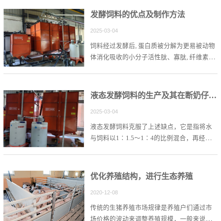
发酵饲料的优点及制作方法
2025-03-04
饲料经过发酵后, 蛋白质被分解为更易被动物
体消化吸收的小分子活性肽、寡肽, 纤维素、
果胶被降解为单糖和寡糖, 同时代谢产生的多
种消化酶、氨基酸、维生素、抑菌物质、免
疫增强因子以及其它一些菌体蛋白, 作为营养
液态发酵饲料的生产及其在断奶仔猪上的应用
物质被动物体吸收利用, 显著提高了饲料的营
2025-03-04
养水平和饲料利用率, 从而提高动物体的各项
生产指标。
液态发酵饲料克服了上述缺点，它是指将水
与饲料以1∶1.5～1∶4的比例混合，再经过
一定时间的自然发酵或者是接种乳酸菌在适
宜温度条件下的诱导发酵之后，产生的一种
低pH值的、状态稳定的、更能被猪或其他畜
优化养殖结构，进行生态养殖
禽采食、消化和吸收的饲料形式。
2020-12-08
传统的生猪养殖市场规律是养殖户们通过市
场价格的波动来调整养殖规模，一般来说，