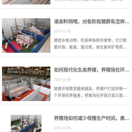
生猪价格上涨，随之母猪存栏量也会得到提
升优化养殖结构，进行生态养殖
液态料饲喂，对各阶段猪群有怎样的影响？
2020-12-08
猪是杂食动物，吃各种各样的食物，它们需
要纤维、能量、蛋白质、维生素和矿物质的
平衡膳食才能茁壮成长，因此饲料在养猪过
程中扮演重要的角色。
如何现代化生态养猪，养猪场在环保方面需要注意哪些问题？
2020-12-08
随着环保要求越来越高，养猪户们如何做一
个环保的养殖者，养猪场在环保方面又需要
注意哪些?带着这个问题，小编给出了自己的
四点看法。
养猪场如何减少母猪生产时间，高效产仔？
2020-12-08