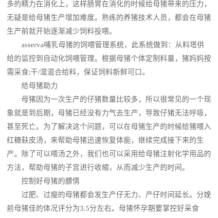
多的精力在消化上，这样肠胃在消化的时候给母猪带来的压力，
无疑是给母猪生产增加难度。熟练的养猪技术人员，都会在母猪
生产前就开始逐渐减少饲料投喂。
asserva哺乳母猪的饲喂管理系统，此系统做到：从料塔供
给的监控到自动化饲喂管理。根据母猪个体定制料量，猪妈妈按
需采食;干/湿混合给料，保证饲料新鲜可口。
给母猪助力
母猪因为一次生产的仔猪数量比较多，所以很常见的一个现
象就是到后期，母猪已经没有力气去生产，导致仔猪无法呼吸，
甚至死亡。为了解决这个问题，可以在母猪生产的时候给猪喂入
红糖麸皮汤，来帮助母猪迅速恢复体能，继续完成接下来的生
产。除了可以喂汤之外，我们也可以采用给母猪注射化学用品的
方法，帮助母猪的子宫进行收缩，从而减少生产的时间。
控制好母猪的膘情
过肥、过瘦的母猪都会发生产仔无力、产仔时间延长。分娩
前母猪佳的体况评分为3.5分左右。母猪怀孕期要掌控好采食