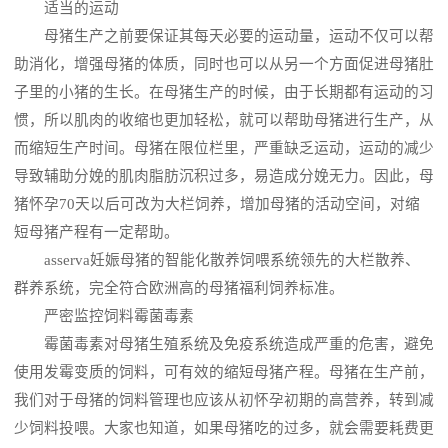
适当的运动
母猪生产之前要保证其每天必要的运动量，运动不仅可以帮
助消化，增强母猪的体质，同时也可以从另一个方面促进母猪肚
子里的小猪的生长。在母猪生产的时候，由于长期都有运动的习
惯，所以肌肉的收缩也更加轻松，就可以帮助母猪进行生产，从
而缩短生产时间。母猪在限位栏里，严重缺乏运动，运动的减少
导致辅助分娩的肌肉脂肪沉积过多，易造成分娩无力。因此，母
猪怀孕70天以后可改为大栏饲养，增加母猪的活动空间，对缩
短母猪产程有一定帮助。
asserva妊娠母猪的智能化散养饲喂系统领先的大栏散养、
群养系统，完全符合欧洲高的母猪福利饲养标准。
严密监控饲料霉菌毒素
霉菌毒素对母猪生殖系统及免疫系统造成严重的危害，避免
使用发霉变质的饲料，可有效的缩短母猪产程。母猪在生产前，
我们对于母猪的饲料管理也应该从初怀孕初期的高营养，转到减
少饲料投喂。大家也知道，如果母猪吃的过多，就会需要耗费更