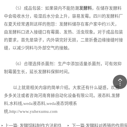
（5）成品包装：如果袋内不能防潮
发酵料
，在储存发酵料
中会吸收水分，吸湿后水分会上升，容易发霉。四川的发酵料厂
在夏天经常遇到这样的抱怨：发酵料储存在客户家中约35天，
由发酵料口进入接缝口有霉菌、发热、活虫现象。对于成品包装
的要求，首先是袋子，内外袋完好无损，二是折叠边缘接缝时接
缝，以减少饲料与外部空气的接触。
（6）合理选择杀菌剂：生产中添加适量杀菌剂，可有效抑
制霉菌生长，延长发酵料保鲜时间。
以上就是相关内容的简单介绍。大家还有什么疑惑，欢迎
多多关注或者咨询河南育赫自动化设备有限公司。液态料,发酵
料,水料线,weda液态料,weda液态饲喂系
统,http://www.yuhexumu.com
上一篇:
发酵饲料制作方法和优缺点，发酵饲料用什么菌种发酵好
下一篇:
发酵料对养殖的作用