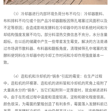
（3）冷却器进行内部环境负荷分布不均匀：冷却器散料、
布料排料不均匀或个别产品冷却器翻板因筛孔堵塞过风面积以及
不足等原因；会造成影响发酵料在冷却器中的冷却系统时间和冷
却结构强度发展不均匀。部分料湿热交换信息不充分，水分含量
超标。在以后的储藏中产生一些零星发生霉变。解决的方法是通
过市场调节散料器、布料器和翻板角度，清理掉筛孔中堵塞的发
酵料使饲料在冷却器中的冷却工作时间和冷却作用强度基本一
致。
（4）造粒机和冷却机的“锅条”引起的霉变：在生产过程
中，造粒机的环模罩、造粒机的进料管和冷却机的死角上吸附了
大量高水分的“锅条”，当它们粘附到一定厚度时，就会掉进进料
中。由于在形成过程中温度和湿度较高，淀粉和碳化程度很高，
颜色很深，为霉菌的繁殖创造了有利条件，霉菌落入发酵料前已
发霉。用发酵料冷却后，水分仍然高达15%，25%。这些物料经