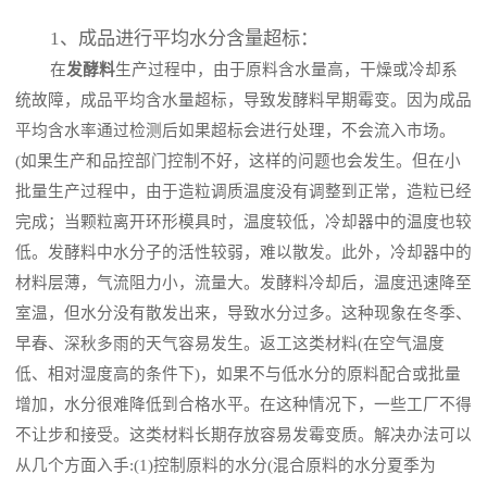
1、成品进行平均水分含量超标：
在
发酵料
生产过程中，由于原料含水量高，干燥或冷却系
统故障，成品平均含水量超标，导致发酵料早期霉变。因为成品
平均含水率通过检测后如果超标会进行处理，不会流入市场。
(如果生产和品控部门控制不好，这样的问题也会发生。但在小
批量生产过程中，由于造粒调质温度没有调整到正常，造粒已经
完成；当颗粒离开环形模具时，温度较低，冷却器中的温度也较
低。发酵料中水分子的活性较弱，难以散发。此外，冷却器中的
材料层薄，气流阻力小，流量大。发酵料冷却后，温度迅速降至
室温，但水分没有散发出来，导致水分过多。这种现象在冬季、
早春、深秋多雨的天气容易发生。返工这类材料(在空气温度
低、相对湿度高的条件下)，如果不与低水分的原料配合或批量
增加，水分很难降低到合格水平。在这种情况下，一些工厂不得
不让步和接受。这类材料长期存放容易发霉变质。解决办法可以
从几个方面入手:(1)控制原料的水分(混合原料的水分夏季为