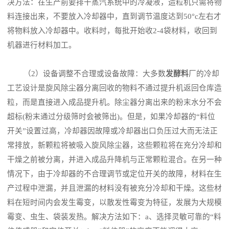
决方法：在生产前要排干蒸汽系统中的冷凝液，造粒机只需将物
料连接出来，不要放入冷却器中，直到调节温度达到50°c左右才
将物料放入冷却器中。收料时，每批开始收2-4袋材料，收回到
机器进行材料加工。
（2）设备调整不合理或设备故障：大多数
发酵料
厂的冷却
工艺设计是旋风除尘器分离回收的物料不通过提升机返回仓库造
粒，而是直接进入成品提升机。除尘器分离出来的粉末水分不会
超标(粉末通过分级筛时会被筛出)。但是，如果冷却器的“料位
开关”设置过高，冷却器因故障或冷却器出口负压过大而无法正
常排放，新颗粒将被吸入旋风除尘器，这些颗粒将在充分冷却和
干燥之前被分离，并进入成品升降机与正常颗粒混合。在另一种
情况下，由于冷却器的不合理调节或定位开关的故障，材料在生
产过程中泄漏，并且泄漏的材料没有被充分冷却和干燥。这些材
料在短时间内会发生霉变，以散发性霉变为特征，发展为大规模
霉变、虫生、袋装发热。解决方法如下：a、选择灵敏可靠的“料