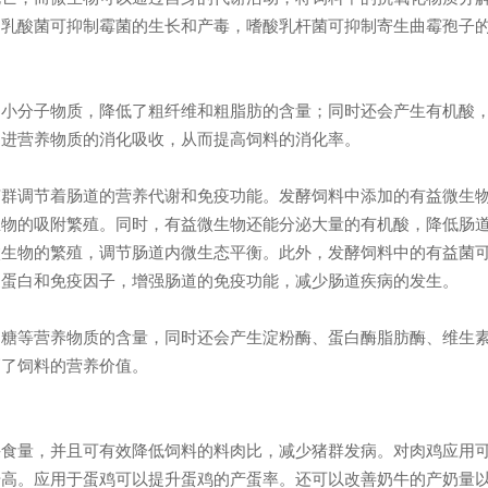
如乳酸菌可抑制霉菌的生长和产毒，嗜酸乳杆菌可抑制寄生曲霉孢子
的小分子物质，降低了粗纤维和粗脂肪的含量；同时还会产生有机酸
促进营养物质的消化吸收，从而提高饲料的消化率。
菌群调节着肠道的营养代谢和免疫功能。发酵饲料中添加的有益微生
物的吸附繁殖。同时，有益微生物还能分泌大量的有机酸，降低肠道
微生物的繁殖，调节肠道内微生态平衡。此外，发酵饲料中的有益菌
疫蛋白和免疫因子，增强肠道的免疫功能，减少肠道疾病的发生。
多糖等营养物质的含量，同时还会产生淀粉酶、蛋白酶脂肪酶、维生
高了饲料的营养价值。
采食量，并且可有效降低饲料的料肉比，减少猪群发病。对肉鸡应用
升高。应用于蛋鸡可以提升蛋鸡的产蛋率。还可以改善奶牛的产奶量