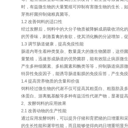
时，有益微生物的大量繁殖可抑制有害微生物的生长，
芽孢杆菌抑制储粮真菌等。
1.2 改善饲料的适口性
经过发酵后，饲料中的大分子物质被降解成易吸收消化
的芳香味，刺激畜禽的食欲，使其消化酶的分泌增加，
1.3 调节肠道健康，提高免疫性能
肠道内寄生着种类复杂、数量庞大的微生物菌群，这些
量繁殖，迅速形成肠道的优势菌群，能有效阻止病原微生
产生多种细菌素、多粘菌素和酶类等等，抑制肠道病原
特异性免疫因子，能诱导肠道黏膜的免疫应答，产生免
1.4 提高营养物质的含量和价值
饲料经过微生物的代谢不仅可提高其粗蛋白、粗脂肪及
体蛋白、游离氨基酸等多种有益活性代谢产物，显著提
2、发酵饲料的应用效果
2.1 改善动物的生产性能
通过应用发酵饲料，可以提升仔猪和育肥猪的日增重和
的生长性能和屠宰性能，而且能够使得肉鸡日增重明显