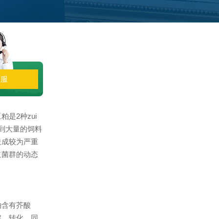
客服
是2种zui
到大量的饲料
造成较为严重
道菌群的动态
粕含有芥酸
解、转化。同