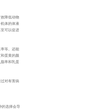
有效降低动物
升机体的体液
甚至可以促进
水率等。还能
度和蛋黄的颜
乳脂率和乳蛋
通过对有害病
种的选择会导