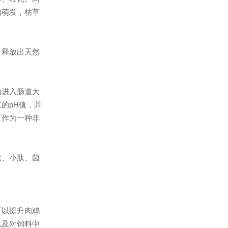
的萌发，枯草
，释放出天然
物进入肠道大
的pH值，并
可作为一种非
素、小肽、菌
可以提升肉鸡
以及对饲料中