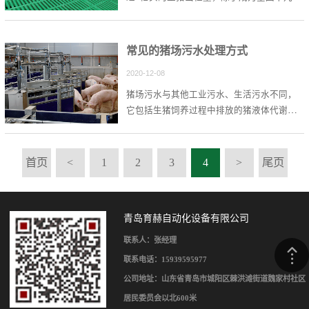
民众餐桌上猪肉的来源，还成为了数十亿粪
便的生产来源。
常见的猪场污水处理方式
2020-12-08
猪场污水与其他工业污水、生活污水不同，
它包括生猪饲养过程中排放的猪液体代谢
物、冲洗固体粪便和残余饲料所产生的含有
大量氨氮、磷、悬浮物及病原菌的高浓度有
机废水。
首页
<
1
2
3
4
>
尾页
青岛育赫自动化设备有限公司
联系人：张经理
联系电话：15939595977
公司地址：山东省青岛市城阳区棘洪滩街道魏家村社区
居民委员会以北600米