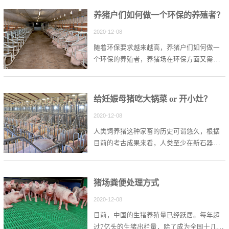
养猪户们如何做一个环保的养殖者？
2020-12-08
随着环保要求越来越高，养猪户们如何做一
个环保的养殖者，养猪场在环保方面又需要
注意哪些?带着这个问题，小编给出了自己的
四点看法。
给妊娠母猪吃大锅菜 or 开小灶？
2020-12-08
人类饲养猪这种家畜的历史可谓悠久，根据
目前的考古成果来看，人类至少在新石器时
代(距今一万年左右)就已经开始驯养野猪，并
且在历史上一直作为大部分人重要的脂肪与
蛋白质摄入来源。
猪场粪便处理方式
2020-12-08
目前，中国的生猪养殖量已经跃居。每年超
过7亿头的生猪出栏量，除了成为全国十几亿