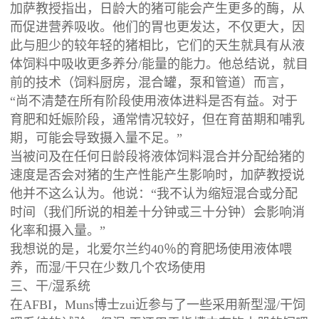
加萨教授指出，日龄大的猪可能会产生更多的酶，从
而促进营养吸收。他们的胃也更发达，不仅更大，因
此与胆少的较年轻的猪相比，它们的天生就具有从液
体饲料中吸收更多养分/能量的能力。他总结说，就目
前的技术（饲料厨房，混合罐，泵和管道）而言，
“尚不清楚在所有阶段使用液体进料是否有益。对于
育肥和妊娠阶段，通常情况较好，但在育苗期和哺乳
期，可能会导致摄入量不足。”
当被问及在任何日龄段将液体饲料混合并分配给猪的
速度是否会对猪的生产性能产生影响时，加萨教授说
他并不这么认为。他说：“我不认为缩短混合或分配
时间（我们所说的相差十分钟或三十分钟）会影响消
化率和摄入量。”
我想说的是，北爱尔兰约40％的育肥场使用液体喂
养，而湿/干只在少数几个农场使用
三、干/湿系统
在AFBI，Muns博士zui近参与了一些采用新型湿/干饲