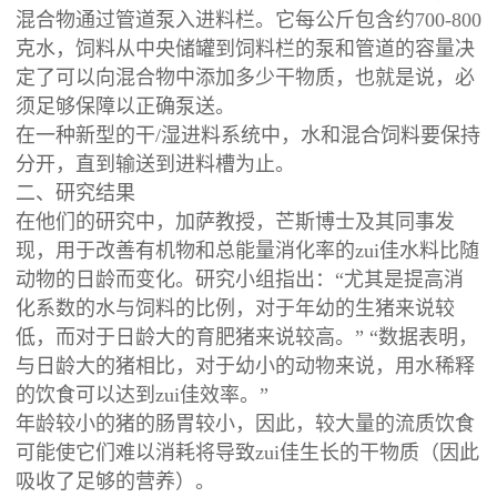
混合物通过管道泵入进料栏。它每公斤包含约700-800
克水，饲料从中央储罐到饲料栏的泵和管道的容量决
定了可以向混合物中添加多少干物质，也就是说，必
须足够保障以正确泵送。
在一种新型的干/湿进料系统中，水和混合饲料要保持
分开，直到输送到进料槽为止。
二、研究结果
在他们的研究中，加萨教授，芒斯博士及其同事发
现，用于改善有机物和总能量消化率的zui佳水料比随
动物的日龄而变化。研究小组指出：“尤其是提高消
化系数的水与饲料的比例，对于年幼的生猪来说较
低，而对于日龄大的育肥猪来说较高。” “数据表明，
与日龄大的猪相比，对于幼小的动物来说，用水稀释
的饮食可以达到zui佳效率。”
年龄较小的猪的肠胃较小，因此，较大量的流质饮食
可能使它们难以消耗将导致zui佳生长的干物质（因此
吸收了足够的营养）。