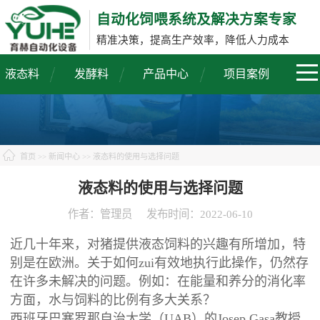
自动化饲喂系统及解决方案专家
精准决策，提高生产效率，降低人力成本
液态料
发酵料
产品中心
项目案例
首页
>>
新闻中心
>> 液态料的使用与选择问题
液态料的使用与选择问题
作者：管理员
发布时间：2022-06-10
近几十年来，对猪提供液态饲料的兴趣有所增加，特
别是在欧洲。关于如何zui有效地执行此操作，仍然存
在许多未解决的问题。例如：在能量和养分的消化率
方面，水与饲料的比例有多大关系？
西班牙巴塞罗那自治大学（UAB）的Josep Gasa教授