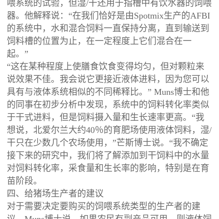
喂系统的试验，但湿/干还用于指槽中有饮水器的饲喂
器。他解释说：“在我们恰好是由Spotmix生产的AFBI
的系统中，水和混合饲料一直保持分离，直到输送到
饲料槽的位置为止，在一定程度上它们混合在一
起。”
“这在某种程度上使膳食饮食变得均匀，但对颗粒来
说效果不佳。我会说它更接近液体进料，因为您可以
具有与液体系统相似的不同稀释比。” Muns博士和他
的同事在初步分析中发现，系统中的饲料转化率类似
于干式进料，但是饲料摄入量和生长速率更高。“我
想说，北爱尔兰大约40％的育肥场使用液体饲料，湿/
干只在少数几个农场使用，”芒斯博士说。“我不确定
接下来的研究中，我们将了解添加到干饲料中的水量
对饲料转化率，采食量和生长率的影响，特别是在育
苗阶段。
四、给猪场生产者的建议
对于需要决定要购买的饲喂系统类型的生产者的建
议，Muns博士说，如果农民有副产品可用，则液体饲